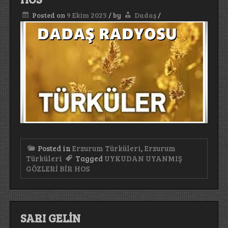
Posted on
9 Ekim 2023
/
by
Dadaş
/
Posted in
Erzurum Türküleri
,
Erzurum
Türküleri
Tagged
UYKUDAN UYANMIŞ
GÖZLERİ BİR HOS
SARI GELİN