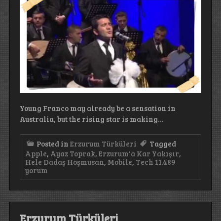
Young Franco may already be a sensation in
Australia, but the rising star is making…
Posted in
Erzurum Türküleri
Tagged
Apple
,
Ayaz Toprak
,
Erzurum'a Kar Yakışır
,
Erzurum’a
Hele Dadaş Hoşmusan
,
Mobile
,
Tech
11.489
Kar
yorum
Yakışır
için
Erzurum Türküleri