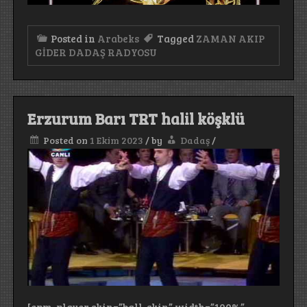
Posted in
Arabeks
Tagged
ZAMAN AKIP
GİDER DADAŞ RADYOSU
Erzurum Barı TRT halil köşklü
Posted on
1 Ekim 2023
/
by
Dadaş
/
[cpm-player skin=”ball-skin” width=”100%”