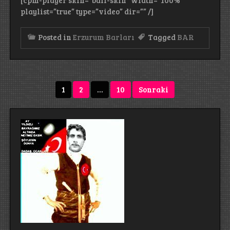
playlist=”true” type=”video” dir=”” /]
Posted in
Erzurum Barları
Tagged
BAR
Yazı
1
2
…
10
Sonraki
sayfalandırması