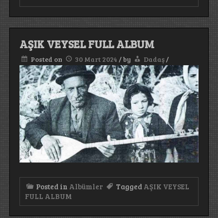
AŞIK VEYSEL FULL ALBUM
Posted on
30 Mart 2024
/
by
Dadaş
/
Posted in
Albümler
Tagged
AŞIK VEYSEL
FULL ALBUM