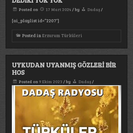
Posted on
17 Mart 2024
/
by
Dadaş
/
[ai_playlist id=”2207″]
Posted in
Erzurum Türküleri
UYKUDAN UYANMIŞ GÖZLERİ BİR
HOS
Posted on
9 Ekim 2023
/
by
Dadaş
/