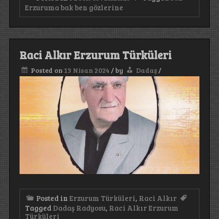
Erzuruma bak ben gözlerine
Raci Alkır Erzurum Türküleri
Posted on
13 Nisan 2024
/
by
Dadaş
/
Posted in
Erzurum Türküleri
,
Raci Alkır
Tagged
Dadaş Radyosu
,
Raci Alkır Erzurum
Türküleri