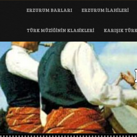
Skip
to
ERZURUM BARLARI
ERZURUM ILAHILERI
content
TÜRK MÜZIĞININ KLASIKLERI
KARIŞIK TÜR