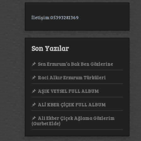
İletişim:05393281369
Son Yazılar
Sen Erzurum’a Bak Ben Gözlerine
Raci Alkır Erzurum Türküleri
AŞIK VEYSEL FULL ALBUM
ALİ KBER ÇİÇEK FULL ALBUM
Ali Ekber Çiçek Ağlama Gözlerim
(Gurbet Elde)