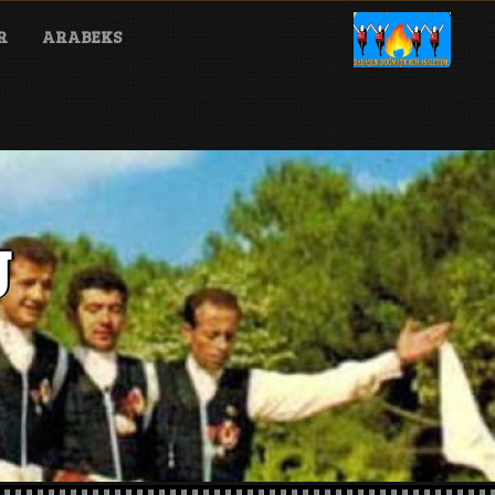
R
ARABEKS
U