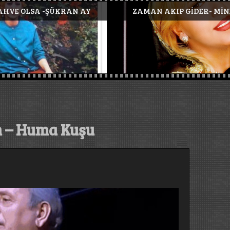
N AKIP GİDER- MİNE KOŞAN
Erzurum Barı TR
m – Huma Kuşu