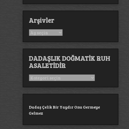
Arşivler
Arşivler
DADAŞLIK DOĞMATİK RUH
ASALETİDİR
DADAŞLIK
DOĞMATİK
RUH
ASALETİDİR
Dadaş Çelik Bir Yaydır Onu Germeye
Gelmez