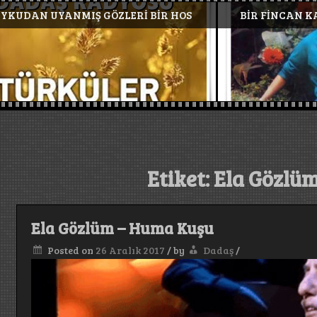
BİR FİNCAN KAHVE OLSA -ŞÜKRAN AY
ZAMA
Etiket:
Ela Gözlü
Ela Gözlüm – Huma Kuşu
Posted on
26 Aralık 2017
/
by
Dadaş
/