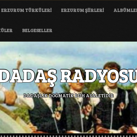
ERZURUM TÜRKÜLERI
ERZURUM ŞIIRLERI
ALBÜMLE
KÜLER
BELGESELLER
DADAŞ RADYOS
DADAŞLIK DOĞMATİK RUH ASALETİDİR